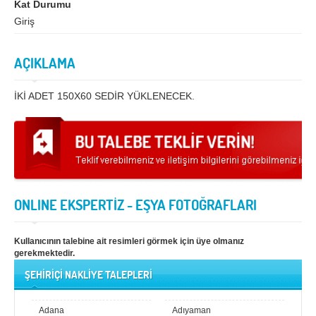
Kat Durumu
Giriş
Samsun
Siirt
Sinop
Sivas
AÇIKLAMA
Şanlıurfa
Şırnak
İKİ ADET 150X60 SEDİR YÜKLENECEK.
Tekirdağ
Tokat
Trabzon
Tunceli
Uşak
Van
Yalova
Yozgat
ONLINE EKSPERTİZ - EŞYA FOTOĞRAFLARI
Zonguldak
Kullanıcının talebine ait resimleri görmek için üye olmanız
MÜŞTERİ TALEPLERİ
gerekmektedir.
ŞEHİRİÇİ NAKLİYE TALEPLERİ
DEFTER
NAKLİYECİ İLANLARI
Adana
Adıyaman