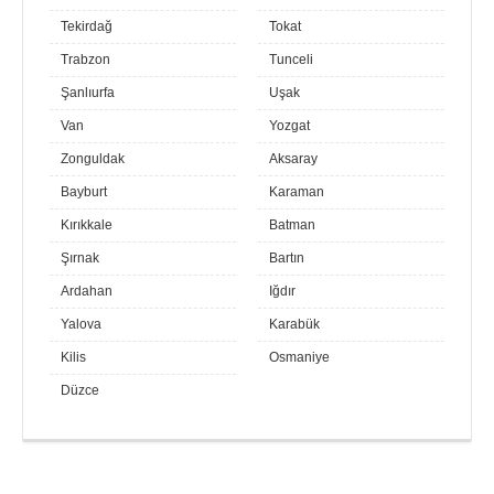
Tekirdağ
Tokat
Trabzon
Tunceli
Şanlıurfa
Uşak
Van
Yozgat
Zonguldak
Aksaray
Bayburt
Karaman
Kırıkkale
Batman
Şırnak
Bartın
Ardahan
Iğdır
Yalova
Karabük
Kilis
Osmaniye
Düzce