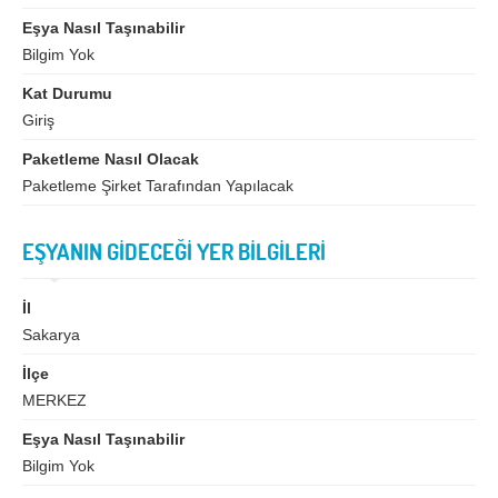
İzmir
K.Maraş
Eşya Nasıl Taşınabilir
Karabük
Karaman
Bilgim Yok
Kars
Kastamonu
Kat Durumu
Giriş
Kayseri
Kırıkkale
Paketleme Nasıl Olacak
Kırklareli
Kırşehir
Paketleme Şirket Tarafından Yapılacak
Kilis
Kocaeli
EŞYANIN GİDECEĞİ YER BİLGİLERİ
Konya
Kütahya
Malatya
Manisa
İl
Mardin
Mersin
Sakarya
Muğla
Muş
İlçe
MERKEZ
Nevşehir
Niğde
Eşya Nasıl Taşınabilir
Ordu
Osmaniye
Bilgim Yok
Rize
Sakarya