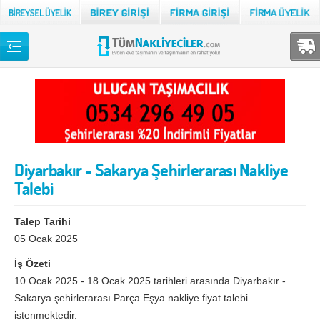
Back
TÜM NAKLİYECİLER
Adana
Adıyaman
Afyon
Ağrı
Diyarbakır - Sakarya Şehirlerarası Nakliye
Aksaray
Amasya
Talebi
Ankara
Antalya
Ardahan
Artvin
Talep Tarihi
05 Ocak 2025
Aydın
Balıkesir
İş Özeti
Bartın
Batman
10 Ocak 2025 - 18 Ocak 2025 tarihleri arasında Diyarbakır -
Sakarya şehirlerarası Parça Eşya nakliye fiyat talebi
Bayburt
Bilecik
istenmektedir.