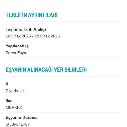
Bingöl
Bitlis
Bolu
Burdur
TEKLİFİN AYRINTILARI
Bursa
Çanakkale
Taşınma Tarih Aralığı
Çankırı
Çorum
10 Ocak 2025 - 18 Ocak 2025
Denizli
Diyarbakır
Yapılacak İş
Parça Eşya
Düzce
Edirne
Elazığ
Erzincan
EŞYANIN ALINACAĞI YER BİLGİLERİ
Erzurum
Eskişehir
İl
Gaziantep
Giresun
Diyarbakır
Gümüşhane
Hakkari
İlçe
Hatay
Iğdır
MERKEZ
Isparta
İstanbul
Eşyanın Durumu
Stüdyo (1+0)