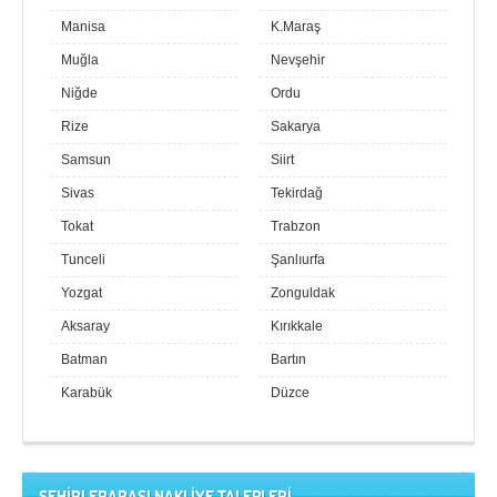
Manisa
K.Maraş
Muğla
Nevşehir
Niğde
Ordu
Rize
Sakarya
Samsun
Siirt
Sivas
Tekirdağ
Tokat
Trabzon
Tunceli
Şanlıurfa
Yozgat
Zonguldak
Aksaray
Kırıkkale
Batman
Bartın
Karabük
Düzce
ŞEHİRLERARASI NAKLİYE TALEPLERİ