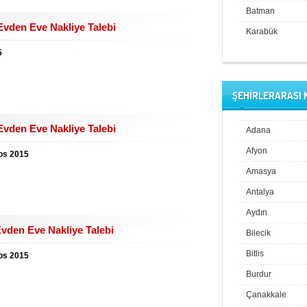
Batman
vden Eve Nakliye Talebi
Karabük
5
ŞEHİRLERARASI 
vden Eve Nakliye Talebi
Adana
Afyon
tos 2015
Amasya
Antalya
Aydın
den Eve Nakliye Talebi
Bilecik
Bitlis
tos 2015
Burdur
Çanakkale