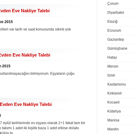
Çorum
vden Eve Nakliye Talebi
Diyarbakır
Elazığ
tos 2015
lileri var tarih ve saat konusunda sıkıntı yok
Erzurum
Gaziantep
Gümüşhane
den Eve Nakliye Talebi
Hatay
an 2015
Mersin
p kullanılmayacağını bilmiyorum. Eşyaların çoğu
İzmir
Kastamonu
Kırklareli
Kocaeli
vden Eve Nakliye Talebi
Kütahya
4
Manisa
ül tarihlerinde ev eşyası olarak 2+1 fakat tam bir
takımı 1 adet iki kişilik baza 1 adet elbise dolabı
Mardin
külüp ta...