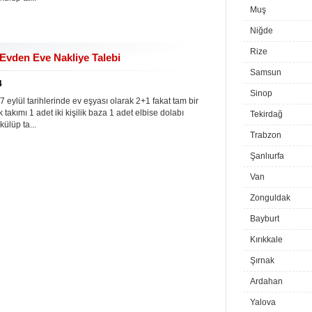
Muş
Niğde
Rize
vden Eve Nakliye Talebi
Samsun
4
Sinop
ül tarihlerinde ev eşyası olarak 2+1 fakat tam bir
takımı 1 adet iki kişilik baza 1 adet elbise dolabı
Tekirdağ
külüp ta...
Trabzon
Şanlıurfa
Van
Zonguldak
Bayburt
Kırıkkale
Şırnak
Ardahan
Yalova