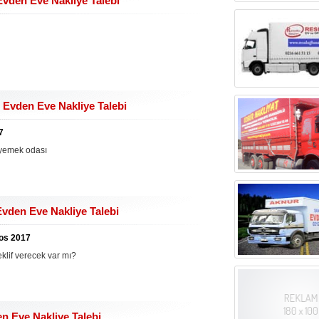
den Eve Nakliye Talebi
Evden Eve Nakliye Talebi
7
m yemek odası
den Eve Nakliye Talebi
tos 2017
klif verecek var mı?
n Eve Nakliye Talebi