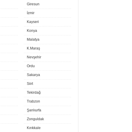
Giresun
İzmir
Kayseri
Konya
Malatya
K.Maraş
Nevşehir
Ordu
Sakarya
Siirt
Tekirdağ
Trabzon
Şanlıurfa
Zonguldak
Kırıkkale