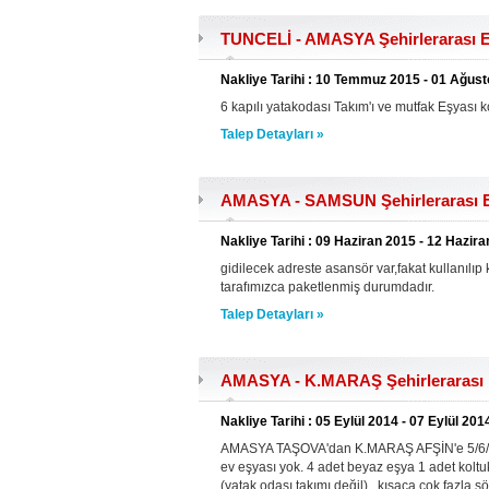
TUNCELİ - AMASYA Şehirlerarası E
Nakliye Tarihi : 10 Temmuz 2015 - 01 Ağus
6 kapılı yatakodası Takım'ı ve mutfak Eşyası ko
Talep Detayları »
AMASYA - SAMSUN Şehirlerarası Ev
Nakliye Tarihi : 09 Haziran 2015 - 12 Hazir
gidilecek adreste asansör var,fakat kullanılı
tarafımızca paketlenmiş durumdadır.
Talep Detayları »
AMASYA - K.MARAŞ Şehirlerarası E
Nakliye Tarihi : 05 Eylül 2014 - 07 Eylül 201
AMASYA TAŞOVA'dan K.MARAŞ AFŞİN'e 5/6/7 eyl
ev eşyası yok. 4 adet beyaz eşya 1 adet koltuk 
(yatak odası takımı değil) , kısaca çok fazla sö