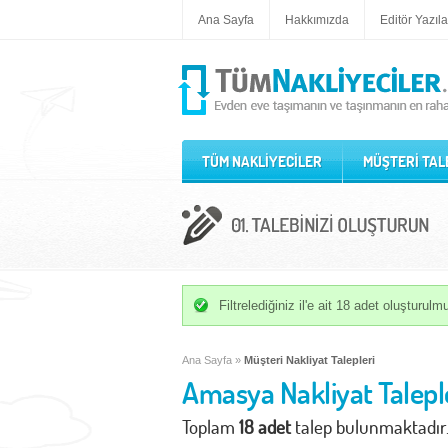
Ana Sayfa
Hakkımızda
Editör Yazıla
TÜM NAKLİYECİLER
MÜŞTERİ TAL
Filtrelediğiniz il'e ait 18 adet oluşturul
Ana Sayfa
»
Müşteri Nakliyat Talepleri
Amasya Nakliyat Talepl
Toplam
18 adet
talep bulunmaktadır