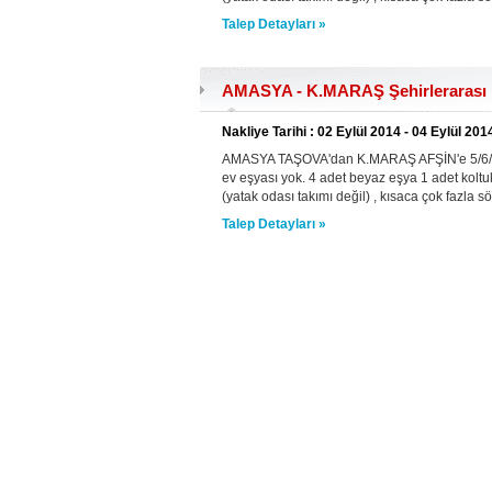
Talep Detayları »
AMASYA - K.MARAŞ Şehirlerarası E
Nakliye Tarihi : 02 Eylül 2014 - 04 Eylül 201
AMASYA TAŞOVA'dan K.MARAŞ AFŞİN'e 5/6/7 eyl
ev eşyası yok. 4 adet beyaz eşya 1 adet koltuk 
(yatak odası takımı değil) , kısaca çok fazla sö
Talep Detayları »