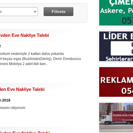
vden Eve Nakliye Talebi
2
 korkum nedeniyle 2 kattan daha yukarda
t beyaz eşya (Buzdolabı(Geniş), Derin Dondurucu
nesi Mobilya 2 adet ikili kan...
en Eve Nakliye Talebi
an 2018
masını istiyorum