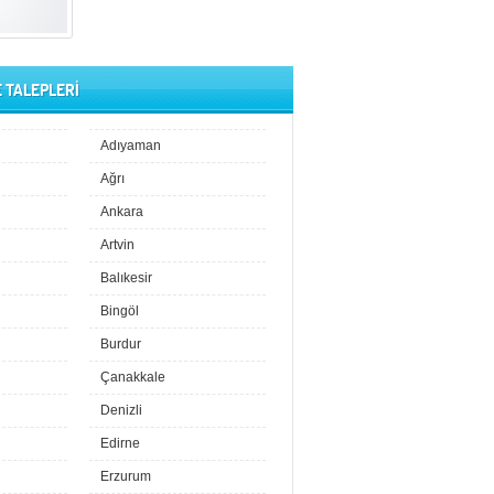
E TALEPLERİ
Adıyaman
Ağrı
Ankara
Artvin
Balıkesir
Bingöl
Burdur
Çanakkale
Denizli
Edirne
Erzurum