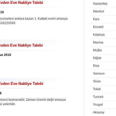
den Eve Nakliye Talebi
Gaziantep
İstanbul
016
cumartesi ankara kazan 1. Kattaki evimi amasya
Kars
5534220569
Kocaeli
Kütahya
Manisa
vden Eve Nakliye Talebi
Muğla
muz 2016
Niğde
Rize
Samsun
Sivas
vden Eve Nakliye Talebi
Tokat
16
Tunceli
kinesi tasinacaktir. Zaman önemli değil amasya
yeterlidir.
Yozgat
Aksaray