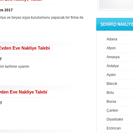
tos 2017
bilya ve beyaz eşya kurulumunu yapacak bir firma ile
ŞEHİRİÇİ NAKLİY
Adana
den Eve Nakliye Talebi
Afyon
Amasya
17
Antalya
ın tarihine uyarım.
Aydın
Bilecik
den Eve Nakliye Talebi
Bolu
Bursa
17
Çankırı
Diyarbakır
Erzincan