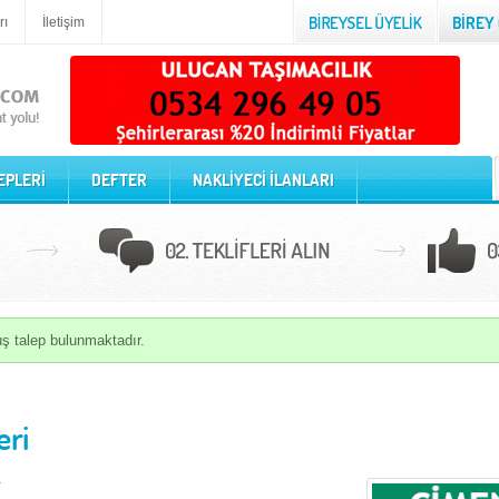
rı
İletişim
EPLERİ
DEFTER
NAKLİYECİ İLANLARI
muş talep bulunmaktadır.
eri
.