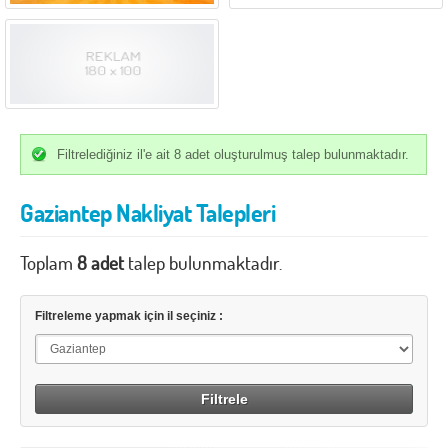
İzmir
K.Maraş
Karabük
Karaman
Kars
Kastamonu
Kayseri
Kırıkkale
Kırklareli
Kırşehir
Filtrelediğiniz il'e ait 8 adet oluşturulmuş talep bulunmaktadır.
Kilis
Kocaeli
Gaziantep Nakliyat Talepleri
Konya
Kütahya
Toplam
Malatya
8 adet
talep bulunmaktadır.
Manisa
Mardin
Mersin
Filtreleme yapmak için il seçiniz :
Muğla
Muş
Nevşehir
Niğde
Ordu
Osmaniye
Rize
Sakarya