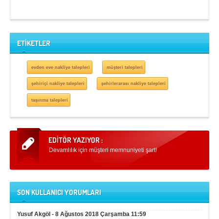
ETİKETLER
evden eve nakliye talepleri
müşteri talepleri
şehiriçi nakliye talepleri
şehirlerarası nakliye talepleri
taşınma talepleri
Devamlılık için müşteri memnuniyeti şart!
SON KULLANICI YORUMLARI
Yusuf Akgöl
-
8 Ağustos 2018 Çarşamba 11:59