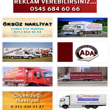
Bingöl
Bitlis
Bolu
Burdur
Bursa
Çanakkale
Çankırı
Çorum
Denizli
Diyarbakır
Düzce
Edirne
Elazığ
Erzincan
Erzurum
Eskişehir
Gaziantep
Giresun
Gümüşhane
Hakkari
Hatay
Iğdır
Isparta
İstanbul