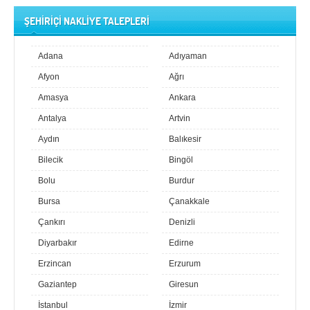
ŞEHİRİÇİ NAKLİYE TALEPLERİ
Adana
Adıyaman
Afyon
Ağrı
Amasya
Ankara
Antalya
Artvin
Aydın
Balıkesir
Bilecik
Bingöl
Bolu
Burdur
Bursa
Çanakkale
Çankırı
Denizli
Diyarbakır
Edirne
Erzincan
Erzurum
Gaziantep
Giresun
İstanbul
İzmir