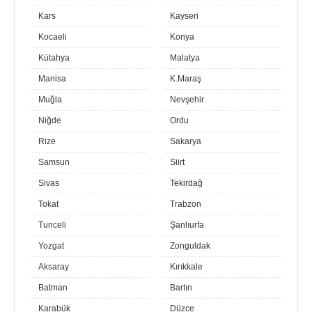
Kars
Kayseri
Kocaeli
Konya
Kütahya
Malatya
Manisa
K.Maraş
Muğla
Nevşehir
Niğde
Ordu
Rize
Sakarya
Samsun
Siirt
Sivas
Tekirdağ
Tokat
Trabzon
Tunceli
Şanlıurfa
Yozgat
Zonguldak
Aksaray
Kırıkkale
Batman
Bartın
Karabük
Düzce