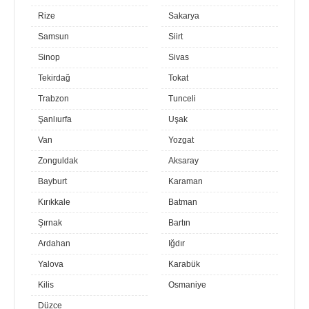
Rize
Sakarya
Samsun
Siirt
Sinop
Sivas
Tekirdağ
Tokat
Trabzon
Tunceli
Şanlıurfa
Uşak
Van
Yozgat
Zonguldak
Aksaray
Bayburt
Karaman
Kırıkkale
Batman
Şırnak
Bartın
Ardahan
Iğdır
Yalova
Karabük
Kilis
Osmaniye
Düzce