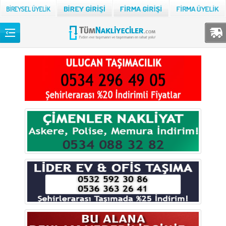
Back
TÜM NAKLİYECİLER
Adana
Adıyaman
Afyon
Ağrı
Aksaray
Amasya
Ankara
Antalya
Ardahan
Artvin
Aydın
Balıkesir
Bartın
Batman
Bayburt
Bilecik