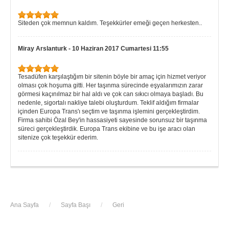
Siteden çok memnun kaldım. Teşekkürler emeği geçen herkesten..
Miray Arslanturk
-
10 Haziran 2017 Cumartesi 11:55
Tesadüfen karşılaştığım bir sitenin böyle bir amaç için hizmet veriyor
olması çok hoşuma gitti. Her taşınma sürecinde eşyalarımızın zarar
görmesi kaçınılmaz bir hal aldı ve çok can sıkıcı olmaya başladı. Bu
nedenle, sigortalı nakliye talebi oluşturdum. Teklif aldığım firmalar
içinden Europa Trans'ı seçtim ve taşınma işlemini gerçekleştirdim.
Firma sahibi Özal Bey'in hassasiyeti sayesinde sorunsuz bir taşınma
süreci gerçekleştirdik. Europa Trans ekibine ve bu işe aracı olan
sitenize çok teşekkür ederim.
Ana Sayfa
/
Sayfa Başı
/
Geri