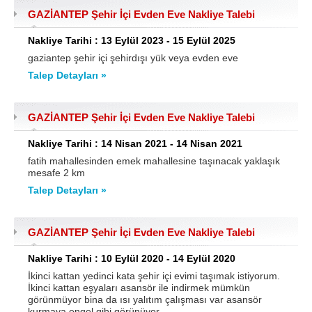
GAZİANTEP Şehir İçi Evden Eve Nakliye Talebi
Samsun
Siirt
Nakliye Tarihi : 13 Eylül 2023 - 15 Eylül 2025
Sinop
Sivas
gaziantep şehir içi şehirdışı yük veya evden eve
Şanlıurfa
Şırnak
Talep Detayları »
Tekirdağ
Tokat
GAZİANTEP Şehir İçi Evden Eve Nakliye Talebi
Trabzon
Tunceli
Nakliye Tarihi : 14 Nisan 2021 - 14 Nisan 2021
Uşak
Van
fatih mahallesinden emek mahallesine taşınacak yaklaşık
mesafe 2 km
Yalova
Yozgat
Talep Detayları »
Zonguldak
GAZİANTEP Şehir İçi Evden Eve Nakliye Talebi
MÜŞTERİ TALEPLERİ
Nakliye Tarihi : 10 Eylül 2020 - 14 Eylül 2020
DEFTER
İkinci kattan yedinci kata şehir içi evimi taşımak istiyorum.
İkinci kattan eşyaları asansör ile indirmek mümkün
görünmüyor bina da ısı yalıtım çalışması var asansör
NAKLİYECİ İLANLARI
kurmaya engel gibi görünüyor.