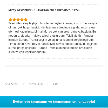
Miray Arslanturk
-
10 Haziran 2017 Cumartesi 11:55
Tesadüfen karşılaştığım bir sitenin böyle bir amaç için hizmet veriyor
olması çok hoşuma gitti. Her taşınma sürecinde eşyalarımızın zarar
görmesi kaçınılmaz bir hal aldı ve çok can sıkıcı olmaya başladı. Bu
nedenle, sigortalı nakliye talebi oluşturdum. Teklif aldığım firmalar
içinden Europa Trans'ı seçtim ve taşınma işlemini gerçekleştirdim.
Firma sahibi Özal Bey'in hassasiyeti sayesinde sorunsuz bir taşınma
süreci gerçekleştirdik. Europa Trans ekibine ve bu işe aracı olan
sitenize çok teşekkür ederim.
Ana Sayfa
/
Sayfa Başı
/
Geri
Evden eve taşımanın ve taşınmanın en rahat yolu!