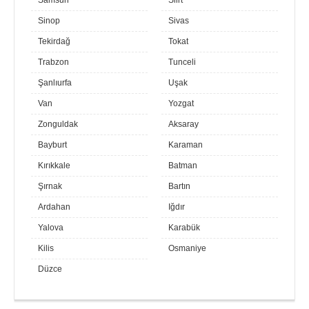
Samsun
Siirt
Sinop
Sivas
Tekirdağ
Tokat
Trabzon
Tunceli
Şanlıurfa
Uşak
Van
Yozgat
Zonguldak
Aksaray
Bayburt
Karaman
Kırıkkale
Batman
Şırnak
Bartın
Ardahan
Iğdır
Yalova
Karabük
Kilis
Osmaniye
Düzce