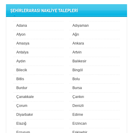
ŞEHİRLERARASI NAKLİYE TALEPLERİ
Adana
Adıyaman
Afyon
Ağrı
Amasya
Ankara
Antalya
Artvin
Aydın
Balıkesir
Bilecik
Bingöl
Bitlis
Bolu
Burdur
Bursa
Çanakkale
Çankırı
Çorum
Denizli
Diyarbakır
Edirne
Elazığ
Erzincan
Erzurum
Eskişehir