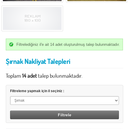
İzmir
K.Maraş
Karabük
Karaman
Kars
Kastamonu
Kayseri
Kırıkkale
Kırklareli
Kırşehir
Filtrelediğiniz il'e ait 14 adet oluşturulmuş talep bulunmaktadır.
Kilis
Kocaeli
Şırnak Nakliyat Talepleri
Konya
Kütahya
Toplam
Malatya
14 adet
talep bulunmaktadır.
Manisa
Mardin
Mersin
Filtreleme yapmak için il seçiniz :
Muğla
Muş
Nevşehir
Niğde
Ordu
Osmaniye
Rize
Sakarya