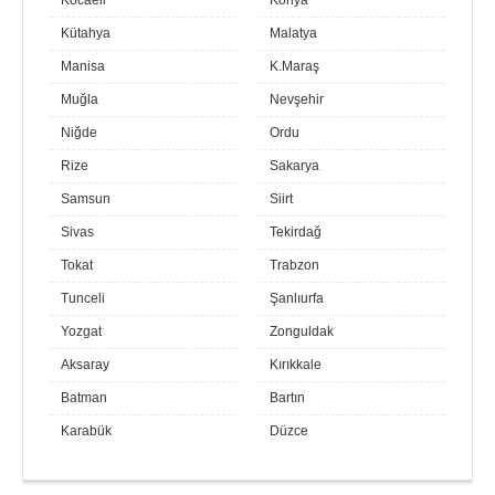
Kocaeli
Konya
Kütahya
Malatya
Manisa
K.Maraş
Muğla
Nevşehir
Niğde
Ordu
Rize
Sakarya
Samsun
Siirt
Sivas
Tekirdağ
Tokat
Trabzon
Tunceli
Şanlıurfa
Yozgat
Zonguldak
Aksaray
Kırıkkale
Batman
Bartın
Karabük
Düzce