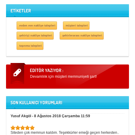
ETİKETLER
evden eve nakliye talepleri
müşteri talepleri
şehiriçi nakliye talepleri
şehirlerarası nakliye talepleri
taşınma talepleri
Devamlılık için müşteri memnuniyeti şart!
SON KULLANICI YORUMLARI
Yusuf Akgöl
-
8 Ağustos 2018 Çarşamba 11:59
Siteden çok memnun kaldım. Teşekkürler emeği geçen herkesten..