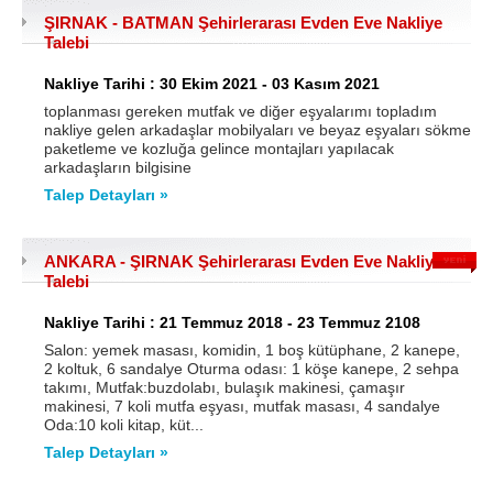
ŞIRNAK - BATMAN Şehirlerarası Evden Eve Nakliye
Samsun
Siirt
Talebi
Sinop
Sivas
Nakliye Tarihi : 30 Ekim 2021 - 03 Kasım 2021
toplanması gereken mutfak ve diğer eşyalarımı topladım
Şanlıurfa
Şırnak
nakliye gelen arkadaşlar mobilyaları ve beyaz eşyaları sökme
paketleme ve kozluğa gelince montajları yapılacak
Tekirdağ
Tokat
arkadaşların bilgisine
Talep Detayları »
Trabzon
Tunceli
Uşak
Van
ANKARA - ŞIRNAK Şehirlerarası Evden Eve Nakliye
Yalova
Yozgat
Talebi
Zonguldak
Nakliye Tarihi : 21 Temmuz 2018 - 23 Temmuz 2108
Salon: yemek masası, komidin, 1 boş kütüphane, 2 kanepe,
2 koltuk, 6 sandalye Oturma odası: 1 köşe kanepe, 2 sehpa
MÜŞTERİ TALEPLERİ
takımı, Mutfak:buzdolabı, bulaşık makinesi, çamaşır
makinesi, 7 koli mutfa eşyası, mutfak masası, 4 sandalye
Oda:10 koli kitap, küt...
DEFTER
Talep Detayları »
NAKLİYECİ İLANLARI