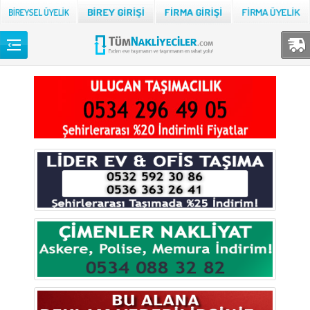
Back
TÜM NAKLİYECİLER
Adana
Adıyaman
Afyon
Ağrı
Aksaray
Amasya
Ankara
Antalya
Ardahan
Artvin
Aydın
Balıkesir
Bartın
Batman
Bayburt
Bilecik