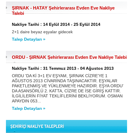
ŞIRNAK - HATAY Şehirlerarası Evden Eve Nakliye
Talebi
Nakliye Tarihi : 14 Eylül 2014 - 25 Eylül 2014
2+1 daire beyaz eşyalar gidecek
Talep Detayları »
ORDU - ŞIRNAK Şehirlerarası Evden Eve Nakliye Talebi
Nakliye Tarihi : 31 Temmuz 2013 - 04 Ağustos 2013
ORDU 'DA Kİ 3+1 EV EŞYAM, ŞIRNAK CİZRE’YE 1
AĞUSTOS 2013 CİVARINDA TAŞINACAKTIR. EŞYALAR
PAKETLENMİŞ VE YÜKLENMEYE HAZIRDIR. EŞYA ORDU'
DA ASANSÖRLÜ 2. KATTA, CİZRE DE İSE GİRİŞ KATTIR.
İLGİLİLERİN FİYAT TEKLİFLERİNİ BEKLİYORUM. OSMAN
APAYDIN 053...
Talep Detayları »
ŞEHİRİÇİ NAKLİYE TALEPLERİ