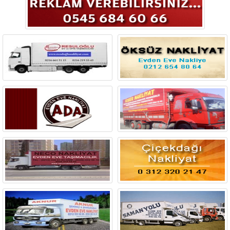
Bingöl
Bitlis
Bolu
Burdur
Bursa
Çanakkale
Çankırı
Çorum
Denizli
Diyarbakır
Düzce
Edirne
Elazığ
Erzincan
Erzurum
Eskişehir
Gaziantep
Giresun
Gümüşhane
Hakkari
Hatay
Iğdır
Isparta
İstanbul