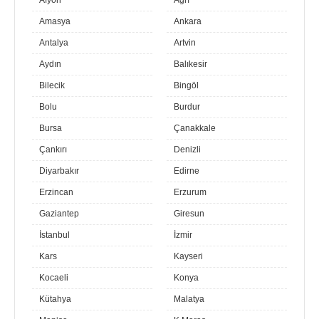
Afyon
Ağrı
Amasya
Ankara
Antalya
Artvin
Aydın
Balıkesir
Bilecik
Bingöl
Bolu
Burdur
Bursa
Çanakkale
Çankırı
Denizli
Diyarbakır
Edirne
Erzincan
Erzurum
Gaziantep
Giresun
İstanbul
İzmir
Kars
Kayseri
Kocaeli
Konya
Kütahya
Malatya