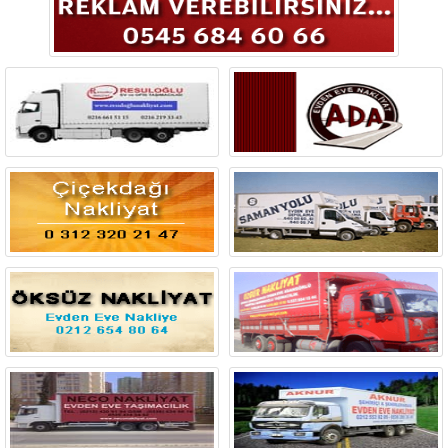
Bingöl
Bitlis
Bolu
Burdur
Bursa
Çanakkale
Çankırı
Çorum
Denizli
Diyarbakır
Düzce
Edirne
Elazığ
Erzincan
Erzurum
Eskişehir
Gaziantep
Giresun
Gümüşhane
Hakkari
Hatay
Iğdır
Isparta
İstanbul