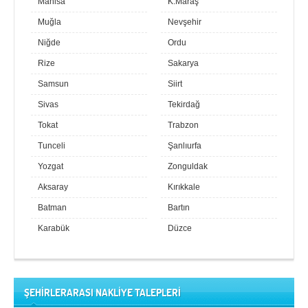
Manisa
K.Maraş
Muğla
Nevşehir
Niğde
Ordu
Rize
Sakarya
Samsun
Siirt
Sivas
Tekirdağ
Tokat
Trabzon
Tunceli
Şanlıurfa
Yozgat
Zonguldak
Aksaray
Kırıkkale
Batman
Bartın
Karabük
Düzce
ŞEHİRLERARASI NAKLİYE TALEPLERİ