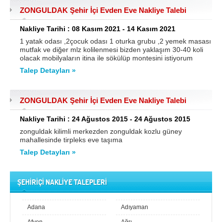
ZONGULDAK Şehir İçi Evden Eve Nakliye Talebi
Samsun
Siirt
Nakliye Tarihi : 08 Kasım 2021 - 14 Kasım 2021
Sinop
Sivas
1 yatak odası ,2çocuk odası 1 oturka grubu ,2 yemek masası
mutfak ve diğer mlz kolilenmesi bizden yaklaşım 30-40 koli
Şanlıurfa
Şırnak
olacak mobilyaların itina ile sökülüp montesini istiyorum
Talep Detayları »
Tekirdağ
Tokat
Trabzon
Tunceli
ZONGULDAK Şehir İçi Evden Eve Nakliye Talebi
Uşak
Van
Nakliye Tarihi : 24 Ağustos 2015 - 24 Ağustos 2015
Yalova
Yozgat
zonguldak kilimli merkezden zonguldak kozlu güney
mahallesinde tirpleks eve taşıma
Zonguldak
Talep Detayları »
MÜŞTERİ TALEPLERİ
ŞEHİRİÇİ NAKLİYE TALEPLERİ
DEFTER
Adana
Adıyaman
NAKLİYECİ İLANLARI