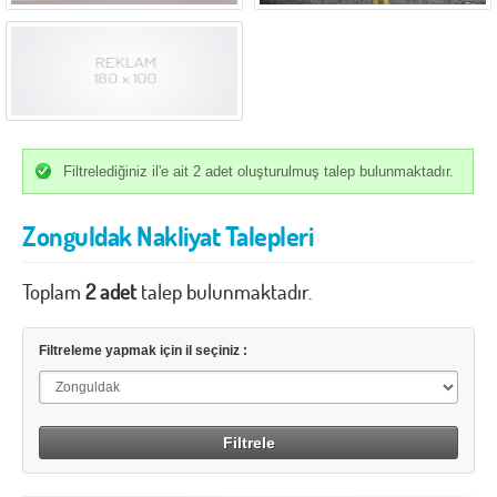
İzmir
K.Maraş
Karabük
Karaman
Kars
Kastamonu
Kayseri
Kırıkkale
Kırklareli
Kırşehir
Filtrelediğiniz il'e ait 2 adet oluşturulmuş talep bulunmaktadır.
Kilis
Kocaeli
Zonguldak Nakliyat Talepleri
Konya
Kütahya
Toplam
Malatya
2 adet
talep bulunmaktadır.
Manisa
Mardin
Mersin
Filtreleme yapmak için il seçiniz :
Muğla
Muş
Nevşehir
Niğde
Ordu
Osmaniye
Rize
Sakarya