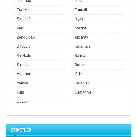
Tekirdağ
Tokat
Trabzon
Tunceli
Şanlıurfa
Uşak
Van
Yozgat
Zonguldak
Aksaray
Bayburt
Karaman
Kırıkkale
Batman
Şırnak
Bartın
Ardahan
Iğdır
Yalova
Karabük
Kilis
Osmaniye
Düzce
ETİKETLER