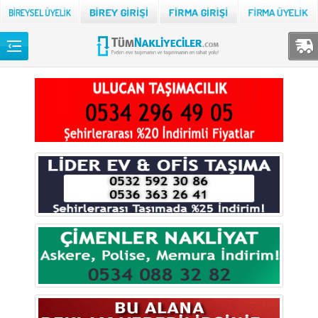
Back
TÜM NAKLİYECİLER
Adana
Adıyaman
Afyon
Ağrı
Aksaray
Amasya
Ankara
Antalya
Ardahan
Artvin
Aydın
Balıkesir
Bartın
Batman
Bayburt
Bilecik