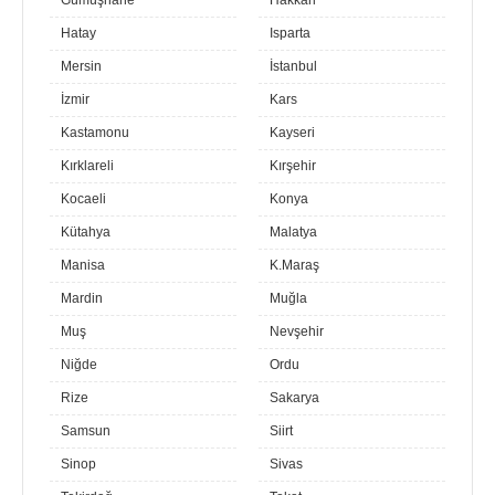
Gümüşhane
Hakkari
Hatay
Isparta
Mersin
İstanbul
İzmir
Kars
Kastamonu
Kayseri
Kırklareli
Kırşehir
Kocaeli
Konya
Kütahya
Malatya
Manisa
K.Maraş
Mardin
Muğla
Muş
Nevşehir
Niğde
Ordu
Rize
Sakarya
Samsun
Siirt
Sinop
Sivas