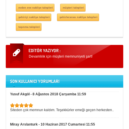
evden eve nakliye talepleri
müşteri talepleri
şehiriçi nakliye talepleri
şehirlerarası nakliye talepleri
taşınma talepleri
Devamlılık için müşteri memnuniyeti şart!
SON KULLANICI YORUMLARI
Yusuf Akgöl
-
8 Ağustos 2018 Çarşamba 11:59
Siteden çok memnun kaldım. Teşekkürler emeği geçen herkesten..
Miray Arslanturk
-
10 Haziran 2017 Cumartesi 11:55