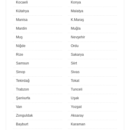
Kocaeli
Konya
Kütahya
Malatya
Manisa
K.Maraş
Mardin
Muğla
Muş
Nevşehir
Niğde
Ordu
Rize
Sakarya
Samsun
Siirt
Sinop
Sivas
Tekirdağ
Tokat
Trabzon
Tunceli
Şanlıurfa
Uşak
Van
Yozgat
Zonguldak
Aksaray
Bayburt
Karaman