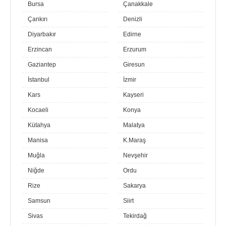
Bursa
Çanakkale
Çankırı
Denizli
Diyarbakır
Edirne
Erzincan
Erzurum
Gaziantep
Giresun
İstanbul
İzmir
Kars
Kayseri
Kocaeli
Konya
Kütahya
Malatya
Manisa
K.Maraş
Muğla
Nevşehir
Niğde
Ordu
Rize
Sakarya
Samsun
Siirt
Sivas
Tekirdağ