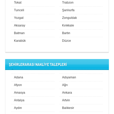
Tokat
Trabzon
Tunceli
Şanlıurfa
Yozgat
Zonguldak
Aksaray
Kırıkkale
Batman
Bartın
Karabük
Düzce
ŞEHİRLERARASI NAKLİYE TALEPLERİ
Adana
Adıyaman
Afyon
Ağrı
Amasya
Ankara
Antalya
Artvin
Aydın
Balıkesir