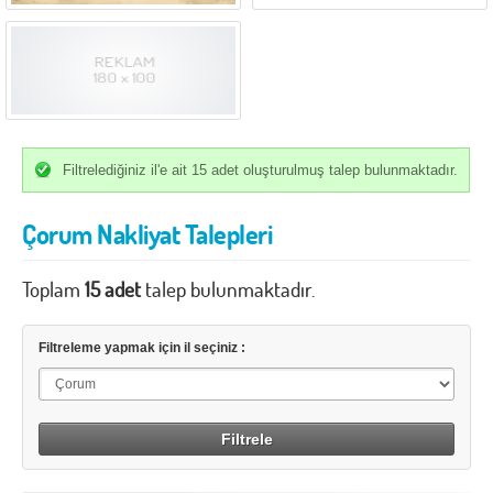
İzmir
K.Maraş
Karabük
Karaman
Kars
Kastamonu
Kayseri
Kırıkkale
Kırklareli
Kırşehir
Filtrelediğiniz il'e ait 15 adet oluşturulmuş talep bulunmaktadır.
Kilis
Kocaeli
Çorum Nakliyat Talepleri
Konya
Kütahya
Toplam
Malatya
15 adet
talep bulunmaktadır.
Manisa
Mardin
Mersin
Filtreleme yapmak için il seçiniz :
Muğla
Muş
Nevşehir
Niğde
Ordu
Osmaniye
Rize
Sakarya