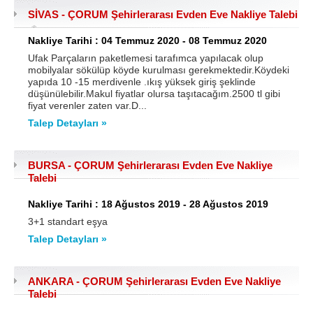
SİVAS - ÇORUM Şehirlerarası Evden Eve Nakliye Talebi
Samsun
Siirt
Nakliye Tarihi : 04 Temmuz 2020 - 08 Temmuz 2020
Sinop
Sivas
Ufak Parçaların paketlemesi tarafımca yapılacak olup
mobilyalar sökülüp köyde kurulması gerekmektedir.Köydeki
Şanlıurfa
Şırnak
yapıda 10 -15 merdivenle .ıkış yüksek giriş şeklinde
düşünülebilir.Makul fiyatlar olursa taşıtacağım.2500 tl gibi
Tekirdağ
Tokat
fiyat verenler zaten var.D...
Talep Detayları »
Trabzon
Tunceli
Uşak
Van
BURSA - ÇORUM Şehirlerarası Evden Eve Nakliye
Yalova
Yozgat
Talebi
Zonguldak
Nakliye Tarihi : 18 Ağustos 2019 - 28 Ağustos 2019
3+1 standart eşya
Talep Detayları »
MÜŞTERİ TALEPLERİ
DEFTER
ANKARA - ÇORUM Şehirlerarası Evden Eve Nakliye
Talebi
NAKLİYECİ İLANLARI