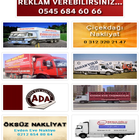
Bingöl
Bitlis
Bolu
Burdur
Bursa
Çanakkale
Çankırı
Çorum
Denizli
Diyarbakır
Düzce
Edirne
Elazığ
Erzincan
Erzurum
Eskişehir
Gaziantep
Giresun
Gümüşhane
Hakkari
Hatay
Iğdır
Isparta
İstanbul