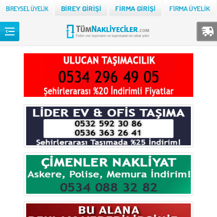
Back
TÜM NAKLİYECİLER
Adana
Adıyaman
Afyon
Ağrı
Aksaray
Amasya
Ankara
Antalya
Ardahan
Artvin
Aydın
Balıkesir
Bartın
Batman
Bayburt
Bilecik