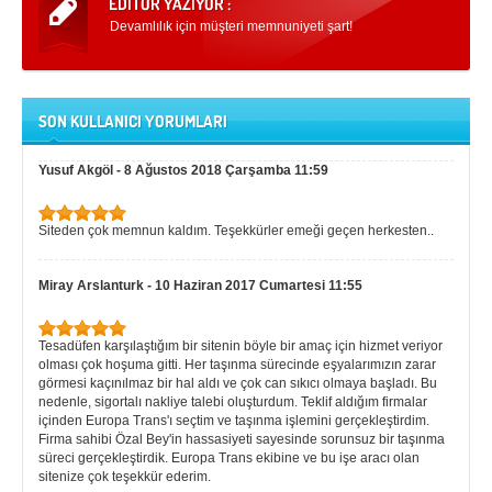
Devamlılık için müşteri memnuniyeti şart!
SON KULLANICI YORUMLARI
Yusuf Akgöl
-
8 Ağustos 2018 Çarşamba 11:59
Siteden çok memnun kaldım. Teşekkürler emeği geçen herkesten..
Miray Arslanturk
-
10 Haziran 2017 Cumartesi 11:55
Tesadüfen karşılaştığım bir sitenin böyle bir amaç için hizmet veriyor
olması çok hoşuma gitti. Her taşınma sürecinde eşyalarımızın zarar
görmesi kaçınılmaz bir hal aldı ve çok can sıkıcı olmaya başladı. Bu
nedenle, sigortalı nakliye talebi oluşturdum. Teklif aldığım firmalar
içinden Europa Trans'ı seçtim ve taşınma işlemini gerçekleştirdim.
Firma sahibi Özal Bey'in hassasiyeti sayesinde sorunsuz bir taşınma
süreci gerçekleştirdik. Europa Trans ekibine ve bu işe aracı olan
sitenize çok teşekkür ederim.