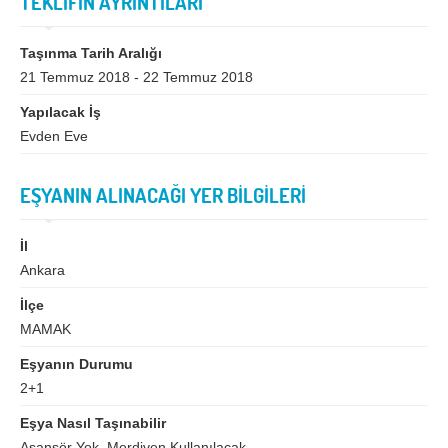
TEKLİFİN AYRINTILARI
Bingöl
Bitlis
Bolu
Burdur
Taşınma Tarih Aralığı
21 Temmuz 2018 - 22 Temmuz 2018
Bursa
Çanakkale
Yapılacak İş
Çankırı
Çorum
Evden Eve
Denizli
Diyarbakır
Düzce
Edirne
EŞYANIN ALINACAĞI YER BİLGİLERİ
Elazığ
Erzincan
İl
Erzurum
Eskişehir
Ankara
Gaziantep
Giresun
İlçe
MAMAK
Gümüşhane
Hakkari
Eşyanın Durumu
Hatay
Iğdır
2+1
Isparta
İstanbul
Eşya Nasıl Taşınabilir
Asansör Yok, Merdiven Kullanılacak