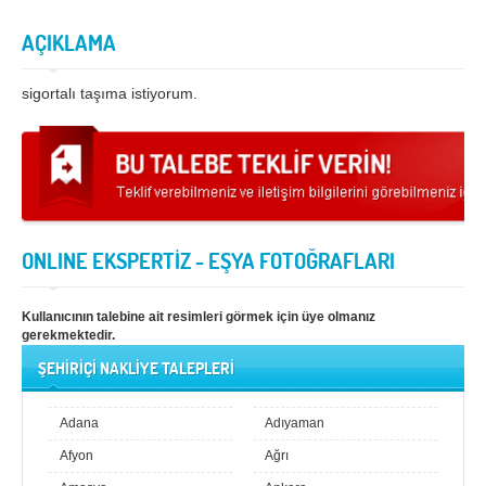
Samsun
Siirt
AÇIKLAMA
Sinop
Sivas
sigortalı taşıma istiyorum.
Şanlıurfa
Şırnak
Tekirdağ
Tokat
Trabzon
Tunceli
Uşak
Van
ONLINE EKSPERTİZ - EŞYA FOTOĞRAFLARI
Yalova
Yozgat
Zonguldak
Kullanıcının talebine ait resimleri görmek için üye olmanız
gerekmektedir.
ŞEHİRİÇİ NAKLİYE TALEPLERİ
MÜŞTERİ TALEPLERİ
DEFTER
Adana
Adıyaman
Afyon
Ağrı
NAKLİYECİ İLANLARI