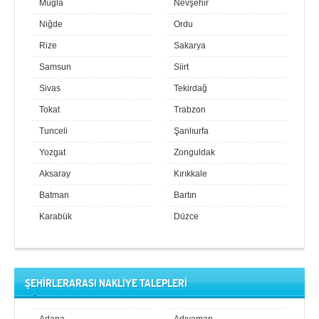
Muğla
Nevşehir
Niğde
Ordu
Rize
Sakarya
Samsun
Siirt
Sivas
Tekirdağ
Tokat
Trabzon
Tunceli
Şanlıurfa
Yozgat
Zonguldak
Aksaray
Kırıkkale
Batman
Bartın
Karabük
Düzce
ŞEHİRLERARASI NAKLİYE TALEPLERİ
Adana
Adıyaman