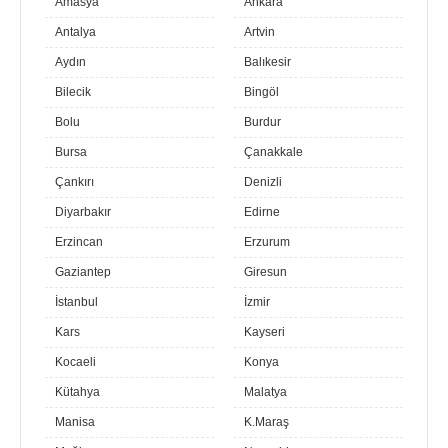
Amasya
Ankara
Antalya
Artvin
Aydın
Balıkesir
Bilecik
Bingöl
Bolu
Burdur
Bursa
Çanakkale
Çankırı
Denizli
Diyarbakır
Edirne
Erzincan
Erzurum
Gaziantep
Giresun
İstanbul
İzmir
Kars
Kayseri
Kocaeli
Konya
Kütahya
Malatya
Manisa
K.Maraş