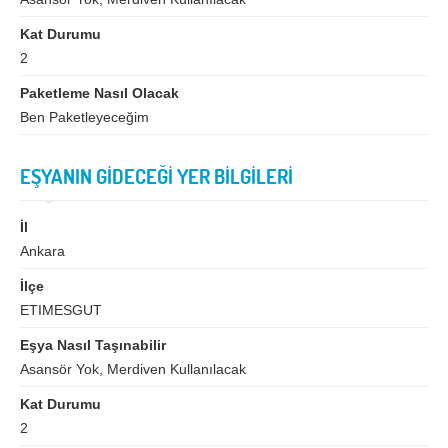
İzmir
K.Maraş
Kat Durumu
Karabük
Karaman
2
Kars
Kastamonu
Paketleme Nasıl Olacak
Kayseri
Kırıkkale
Ben Paketleyeceğim
Kırklareli
Kırşehir
EŞYANIN GİDECEĞİ YER BİLGİLERİ
Kilis
Kocaeli
Konya
Kütahya
İl
Ankara
Malatya
Manisa
İlçe
Mardin
Mersin
ETIMESGUT
Muğla
Muş
Eşya Nasıl Taşınabilir
Asansör Yok, Merdiven Kullanılacak
Nevşehir
Niğde
Kat Durumu
Ordu
Osmaniye
2
Rize
Sakarya