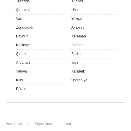
Trabzon
Tunceli
Şanlıurfa
Uşak
Van
Yozgat
Zonguldak
Aksaray
Bayburt
Karaman
Kırıkkale
Batman
Şırnak
Bartın
Ardahan
Iğdır
Yalova
Karabük
Kilis
Osmaniye
Düzce
Ana Sayfa
/
Sayfa Başı
/
Geri