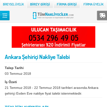
Back
TÜM NAKLİYECİLER
Adana
Adıyaman
Afyon
Ağrı
Ankara Şehiriçi Nakliye Talebi
Aksaray
Amasya
Ankara
Antalya
Talep Tarihi
Ardahan
Artvin
03 Temmuz 2018
İş Özeti
Aydın
Balıkesir
21 Temmuz 2018 - 22 Temmuz 2018 tarihleri arasında Ankara
Bartın
Batman
şehiriçi Evden Eve nakliye fiyat talebi istenmektedir.
Bayburt
Bilecik