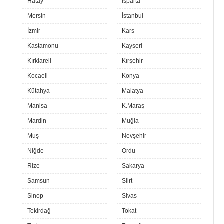
Hatay
Isparta
Mersin
İstanbul
İzmir
Kars
Kastamonu
Kayseri
Kırklareli
Kırşehir
Kocaeli
Konya
Kütahya
Malatya
Manisa
K.Maraş
Mardin
Muğla
Muş
Nevşehir
Niğde
Ordu
Rize
Sakarya
Samsun
Siirt
Sinop
Sivas
Tekirdağ
Tokat