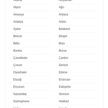
Afyon
Ağrı
Amasya
Ankara
Antalya
Artvin
Aydın
Balıkesir
Bilecik
Bingöl
Bitlis
Bolu
Burdur
Bursa
Çanakkale
Çankırı
Çorum
Denizli
Diyarbakır
Edirne
Elazığ
Erzincan
Erzurum
Eskişehir
Gaziantep
Giresun
Gümüşhane
Hakkari