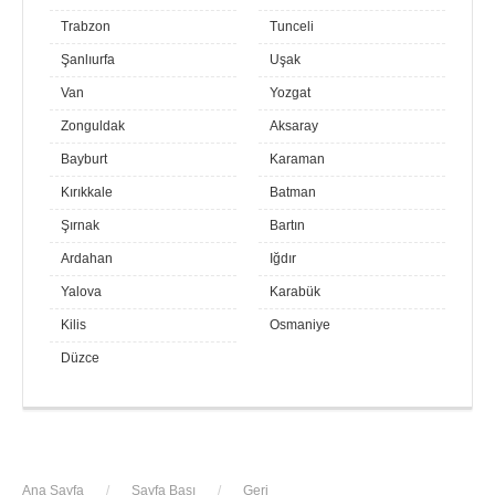
Trabzon
Tunceli
Şanlıurfa
Uşak
Van
Yozgat
Zonguldak
Aksaray
Bayburt
Karaman
Kırıkkale
Batman
Şırnak
Bartın
Ardahan
Iğdır
Yalova
Karabük
Kilis
Osmaniye
Düzce
Ana Sayfa
/
Sayfa Başı
/
Geri