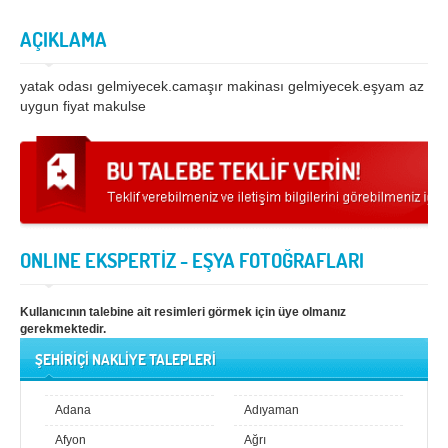
Samsun
Siirt
AÇIKLAMA
Sinop
Sivas
yatak odası gelmiyecek.camaşır makinası gelmiyecek.eşyam az
uygun fiyat makulse
Şanlıurfa
Şırnak
Tekirdağ
Tokat
Trabzon
Tunceli
Uşak
Van
Yalova
Yozgat
ONLINE EKSPERTİZ - EŞYA FOTOĞRAFLARI
Zonguldak
Kullanıcının talebine ait resimleri görmek için üye olmanız
gerekmektedir.
MÜŞTERİ TALEPLERİ
ŞEHİRİÇİ NAKLİYE TALEPLERİ
DEFTER
Adana
Adıyaman
NAKLİYECİ İLANLARI
Afyon
Ağrı