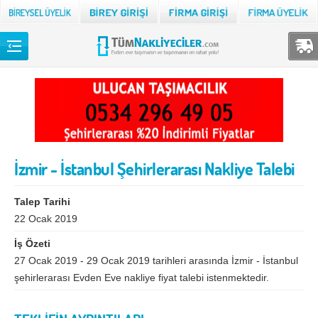
Back
TÜM NAKLİYECİLER
Adana
Adıyaman
Afyon
Ağrı
İzmir - İstanbul Şehirlerarası Nakliye Talebi
Aksaray
Amasya
Ankara
Antalya
Talep Tarihi
Ardahan
Artvin
22 Ocak 2019
İş Özeti
Aydın
Balıkesir
27 Ocak 2019 - 29 Ocak 2019 tarihleri arasında İzmir - İstanbul
Bartın
Batman
şehirlerarası Evden Eve nakliye fiyat talebi istenmektedir.
Bayburt
Bilecik