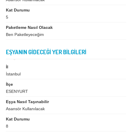
İzmir
K.Maraş
Kat Durumu
Karabük
Karaman
5
Kars
Kastamonu
Paketleme Nasıl Olacak
Kayseri
Kırıkkale
Ben Paketleyeceğim
Kırklareli
Kırşehir
EŞYANIN GİDECEĞİ YER BİLGİLERİ
Kilis
Kocaeli
Konya
Kütahya
İl
İstanbul
Malatya
Manisa
İlçe
Mardin
Mersin
ESENYURT
Muğla
Muş
Eşya Nasıl Taşınabilir
Asansör Kullanılacak
Nevşehir
Niğde
Kat Durumu
Ordu
Osmaniye
8
Rize
Sakarya