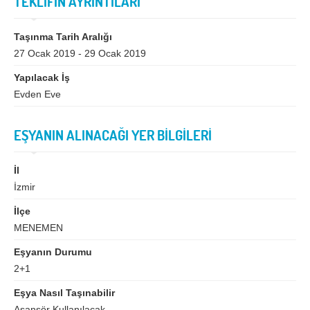
TEKLİFİN AYRINTILARI
Bingöl
Bitlis
Bolu
Burdur
Taşınma Tarih Aralığı
27 Ocak 2019 - 29 Ocak 2019
Bursa
Çanakkale
Yapılacak İş
Çankırı
Çorum
Evden Eve
Denizli
Diyarbakır
Düzce
Edirne
EŞYANIN ALINACAĞI YER BİLGİLERİ
Elazığ
Erzincan
İl
Erzurum
Eskişehir
İzmir
Gaziantep
Giresun
İlçe
MENEMEN
Gümüşhane
Hakkari
Eşyanın Durumu
Hatay
Iğdır
2+1
Isparta
İstanbul
Eşya Nasıl Taşınabilir
Asansör Kullanılacak