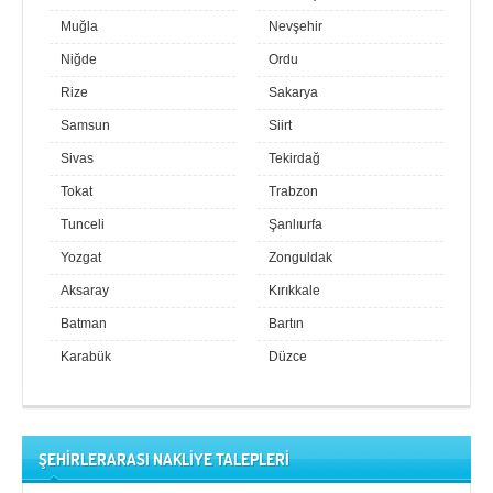
Muğla
Nevşehir
Niğde
Ordu
Rize
Sakarya
Samsun
Siirt
Sivas
Tekirdağ
Tokat
Trabzon
Tunceli
Şanlıurfa
Yozgat
Zonguldak
Aksaray
Kırıkkale
Batman
Bartın
Karabük
Düzce
ŞEHİRLERARASI NAKLİYE TALEPLERİ