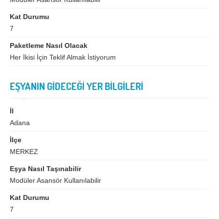
İzmir
K.Maraş
Kat Durumu
Karabük
Karaman
7
Kars
Kastamonu
Paketleme Nasıl Olacak
Kayseri
Kırıkkale
Her İkisi İçin Teklif Almak İstiyorum
Kırklareli
Kırşehir
EŞYANIN GİDECEĞİ YER BİLGİLERİ
Kilis
Kocaeli
Konya
Kütahya
İl
Adana
Malatya
Manisa
İlçe
Mardin
Mersin
MERKEZ
Muğla
Muş
Eşya Nasıl Taşınabilir
Modüler Asansör Kullanılabilir
Nevşehir
Niğde
Kat Durumu
Ordu
Osmaniye
7
Rize
Sakarya