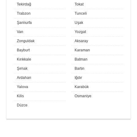
Tekirdağ
Tokat
Trabzon
Tunceli
Şanlıurfa
Uşak
Van
Yozgat
Zonguldak
Aksaray
Bayburt
Karaman
Kırıkkale
Batman
Şırnak
Bartın
Ardahan
Iğdır
Yalova
Karabük
Kilis
Osmaniye
Düzce