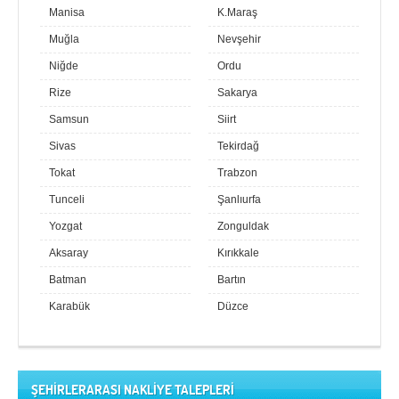
Manisa
K.Maraş
Muğla
Nevşehir
Niğde
Ordu
Rize
Sakarya
Samsun
Siirt
Sivas
Tekirdağ
Tokat
Trabzon
Tunceli
Şanlıurfa
Yozgat
Zonguldak
Aksaray
Kırıkkale
Batman
Bartın
Karabük
Düzce
ŞEHİRLERARASI NAKLİYE TALEPLERİ