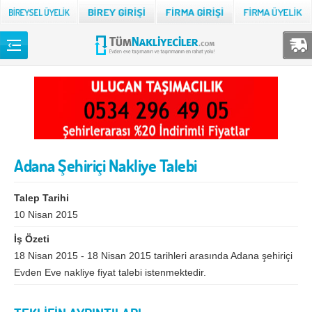
Back
TÜM NAKLİYECİLER
Adana
Adıyaman
Afyon
Ağrı
Adana Şehiriçi Nakliye Talebi
Aksaray
Amasya
Ankara
Antalya
Talep Tarihi
Ardahan
Artvin
10 Nisan 2015
İş Özeti
Aydın
Balıkesir
18 Nisan 2015 - 18 Nisan 2015 tarihleri arasında Adana şehiriçi
Bartın
Batman
Evden Eve nakliye fiyat talebi istenmektedir.
Bayburt
Bilecik