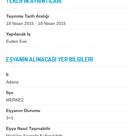
TEKLİFİN AYRINTILARI
Bingöl
Bitlis
Bolu
Burdur
Taşınma Tarih Aralığı
18 Nisan 2015 - 18 Nisan 2015
Bursa
Çanakkale
Yapılacak İş
Çankırı
Çorum
Evden Eve
Denizli
Diyarbakır
Düzce
Edirne
EŞYANIN ALINACAĞI YER BİLGİLERİ
Elazığ
Erzincan
İl
Erzurum
Eskişehir
Adana
Gaziantep
Giresun
İlçe
MERKEZ
Gümüşhane
Hakkari
Eşyanın Durumu
Hatay
Iğdır
3+1
Isparta
İstanbul
Eşya Nasıl Taşınabilir
Modüler Asansör Kullanılabilir