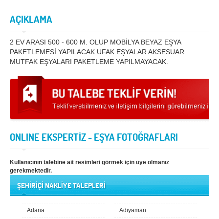
Samsun
Siirt
AÇIKLAMA
Sinop
Sivas
2 EV ARASI 500 - 600 M. OLUP MOBİLYA BEYAZ EŞYA
PAKETLEMESİ YAPILACAK.UFAK EŞYALAR AKSESUAR
Şanlıurfa
Şırnak
MUTFAK EŞYALARI PAKETLEME YAPILMAYACAK.
Tekirdağ
Tokat
Trabzon
Tunceli
Uşak
Van
Yalova
Yozgat
ONLINE EKSPERTİZ - EŞYA FOTOĞRAFLARI
Zonguldak
Kullanıcının talebine ait resimleri görmek için üye olmanız
MÜŞTERİ TALEPLERİ
gerekmektedir.
ŞEHİRİÇİ NAKLİYE TALEPLERİ
DEFTER
Adana
Adıyaman
NAKLİYECİ İLANLARI